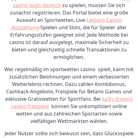
casino login deutsch
zu spielen, müssen Sie sich
zunächst registrieren. Das Portal bietet eine große
Auswahl an Sportwetten, Live-
Legiano Casino
Auszahlung
-Spielen und Slots, die für Spieler aller
Erfahrungsstufen geeignet sind. Jede Methode bei
casino ist darauf ausgelegt, maximale Sicherheit zu
bieten und gleichzeitig schnelle Transaktionen zu
ermöglichen.
Wer regelmäßig im sportwetten casino spielt, kann mit
zusätzlichen Belohnungen und einem verbesserten
Wetterlebnis rechnen. Dazu zählen Kombibonus,
Cashback-Angebote, Freispiele für Betano Games und
exklusive Gratiswetten für Sportfans. Bei
lucky dreams
casino freispiele
können Sie unkompliziert online
wetten und aus zahlreichen Sportarten sowie
vielfältigen Wettmärkten wählen.
Jeder Nutzer sollte sich bewusst sein, dass Glücksspiele