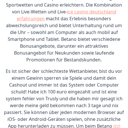
Sportwetten und Casino erleichtern. Die Kombination
von Live-Wetten und Live-
ice casino deutschland
erfahrungen
macht das Erlebnis besonders
abwechslungsreich und bietet Unterhaltung rund um
die Uhr – sowohl am Computer als auch mobil auf
Smartphone und Tablet. Betano bietet verschiedene
Bonusangebote, darunter ein attraktives
Bonusangebot für Neukunden sowie laufende
Promotionen für Bestandskunden.
Es ist sicher der schlechteste Wettanbieter, bist du vor
einem Gewinn sperren sie Spiele und damit dein
Cashout und immer ist das System oder Computer
schuld! Habe ich 100 euro eingezahlt und ist eine
system fehler von Trusly und die haben mir gesagt ich
werde meine geld bekommen nach 3 tage und nix
passiert. Sie können über jeden modernen Browser auf
iOS- oder Android-Geräten spielen, ohne zusätzliche
App herunterladen zu müssen. Um beim Betano
izzi